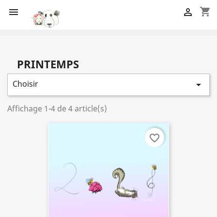
shopping_cart


PRINTEMPS
Choisir

Affichage 1-4 de 4 article(s)
favorite_border